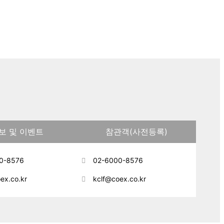
보 및 이벤트
참관객(사전등록)
0-8576
02-6000-8576
ex.co.kr
kclf@coex.co.kr