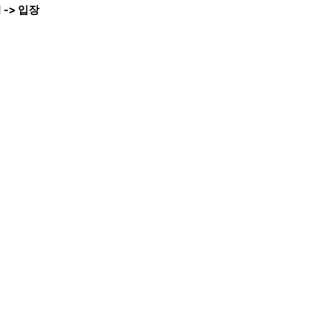
 -> 입장