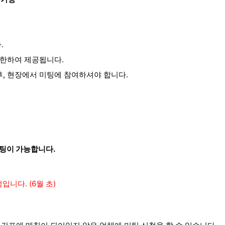
.
 한하여 제공됩니다.
후, 현장에서 미팅에 참여하셔야 합니다.
미팅이 가능합니다.
입니다. (6월 초)