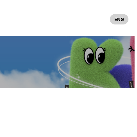
이어
커뮤니티
ENG
참가업체
참관객