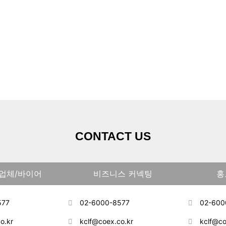
프로그램
관람 안내
참가 안내
바
CONTACT US
업체/바이어
비즈니스 커넥팅
홍
577
02-6000-8577
02-600
o.kr
kclf@coex.co.kr
kclf@co