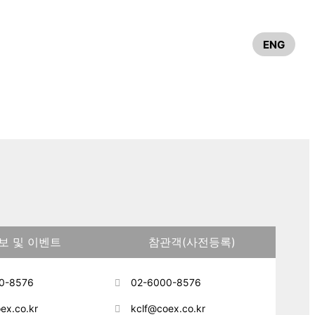
이어
커뮤니티
ENG
참가업체
참관객
보 및 이벤트
참관객(사전등록)
0-8576
02-6000-8576
ex.co.kr
kclf@coex.co.kr